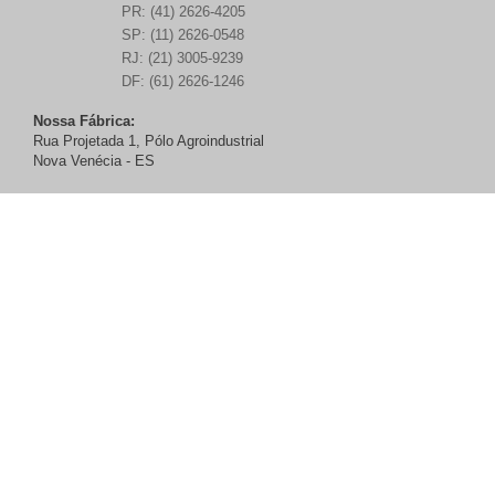
PR: (41) 2626-4205
SP: (11) 2626-0548
RJ: (21) 3005-9239
DF: (61) 2626-1246
Nossa Fábrica:
Rua Projetada 1, Pólo Agroindustrial
Nova Venécia - ES