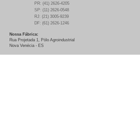
PR: (41) 2626-4205
SP: (11) 2626-0548
RJ: (21) 3005-9239
DF: (61) 2626-1246
Nossa Fábrica:
Rua Projetada 1, Pólo Agroindustrial
Nova Venécia - ES