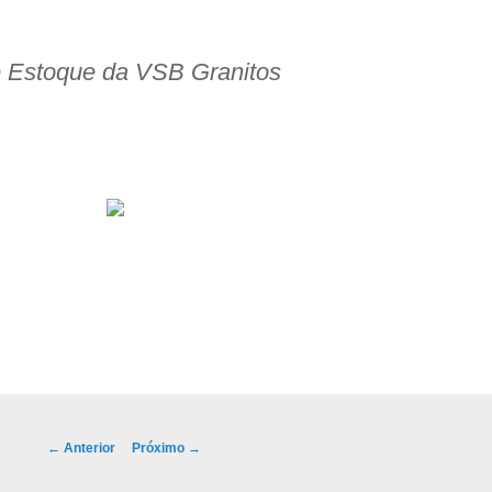
e Estoque da VSB Granitos
ço!
Navegação de posts
←
Anterior
Próximo
→