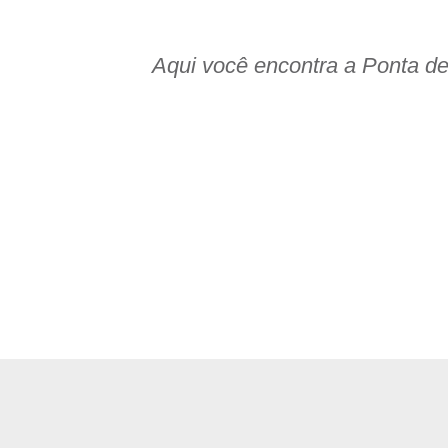
Aqui você encontra a Ponta d
rciais com Excelente Pre
odos os dias!
or do frete para sua região.
s possuem ocorrências da natureza, como manchas, veios,
nquadrando no padrão comercial.