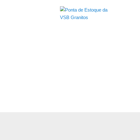
Granitos Come
Estoque limitado, oportunidades t
Atendimento Nacional, consulte val
Os pisos de granito apresentado
diferença de tonalidade etc, se e