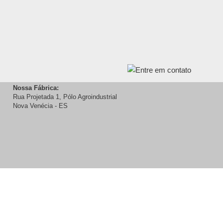
Nossa Fábrica:
Rua Projetada 1, Pólo Agroindustrial
Nova Venécia - ES