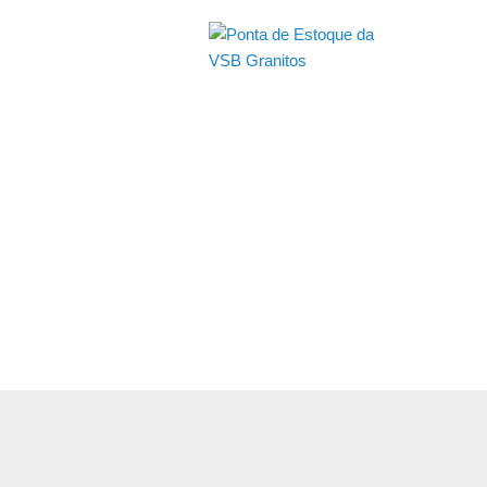
Granitos Come
Estoque limitado, oportunidades t
Atendimento Nacional, consulte val
Os pisos de granito apresentado
diferença de tonalidade etc, se e