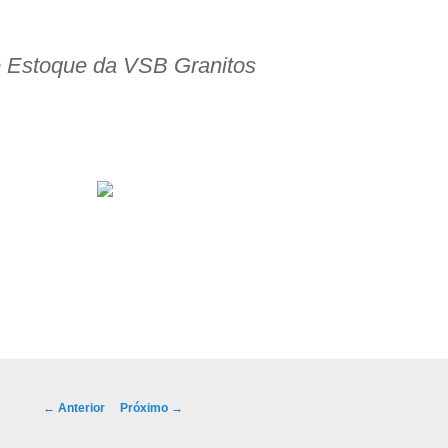
e Estoque da VSB Granitos
ço!
Navegação de posts
←
Anterior
Próximo
→