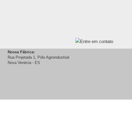
Nossa Fábrica:
Rua Projetada 1, Pólo Agroindustrial
Nova Venécia - ES