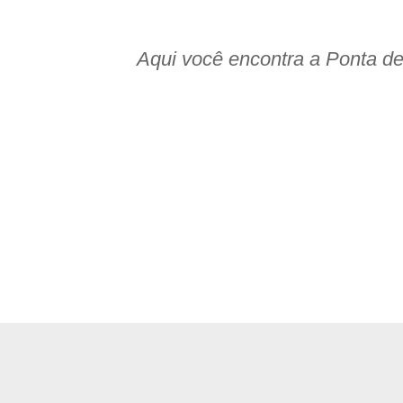
Aqui você encontra a Ponta d
rciais com Excelente Pre
odos os dias!
or do frete para sua região.
s possuem ocorrências da natureza, como manchas, veios,
nquadrando no padrão comercial.