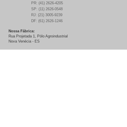
PR: (41) 2626-4205
SP: (11) 2626-0548
RJ: (21) 3005-9239
DF: (61) 2626-1246
Nossa Fábrica:
Rua Projetada 1, Pólo Agroindustrial
Nova Venécia - ES