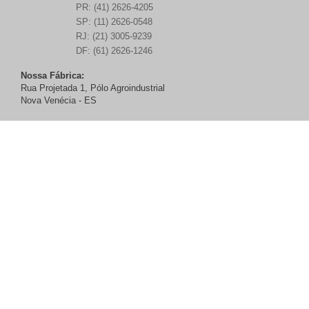
PR: (41) 2626-4205
SP: (11) 2626-0548
RJ: (21) 3005-9239
DF: (61) 2626-1246
Nossa Fábrica:
Rua Projetada 1, Pólo Agroindustrial
Nova Venécia - ES