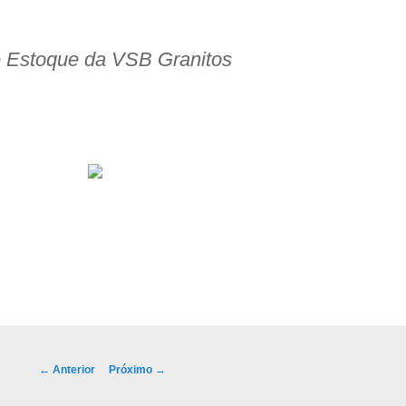
e Estoque da VSB Granitos
ço!
Navegação de posts
←
Anterior
Próximo
→