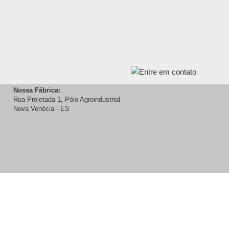
Nossa Fábrica:
Rua Projetada 1, Pólo Agroindustrial
Nova Venécia - ES