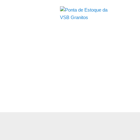
Granitos Come
Estoque limitado, oportunidades t
Atendimento Nacional, consulte val
Os pisos de granito apresentado
diferença de tonalidade etc, se e