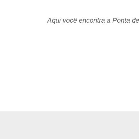
Aqui você encontra a Ponta d
rciais com Excelente Pre
odos os dias!
or do frete para sua região.
s possuem ocorrências da natureza, como manchas, veios,
nquadrando no padrão comercial.